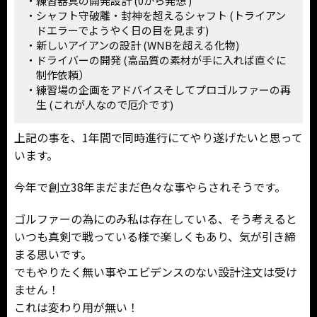
練習器具の開発設計 (0から発想 )
シャフト守破離・封神を超えるシャフト (トライアン
ドエラーでようやく日の目を見ます)
新しいアイアンの設計 (WNBを超える化物)
ドライバーの開発 (高品質の素材が手に入れば直ぐに
制作依頼）
練習場の企画をアドバイスそしてプロゴルファーの再
生 (これが人なので厄介です)
上記の事を、1年間で同時進行にてやり遂げたいと思って
います。
今年で創立38年まだまだ色々な事やらされそうです。
ゴルファーの為にのみ私は存在している、そう考えると
いつも真剣で戦っている様で楽しくもあり、気が引き締
まる思いです。
でもやりたく無い事やエビデンスのない設計注文は受け
ません！
これは変わり用が無い！