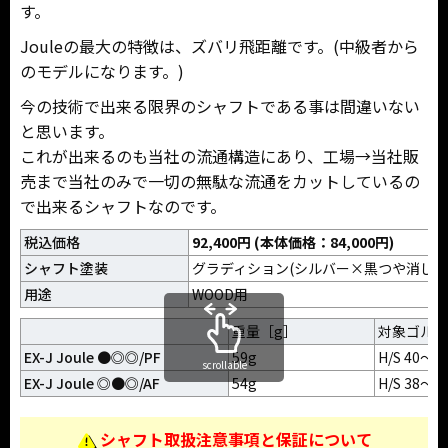
す。
Jouleの最大の特徴は、ズバリ飛距離です。(中級者から
のモデルになります。)
今の技術で出来る限界のシャフトである事は間違いない
と思います。
これが出来るのも当社の流通構造にあり、工場→当社販
売まで当社のみで一切の無駄な流通をカットしているの
で出来るシャフトなのです。
税込価格
92,400円 (本体価格：84,000円)
シャフト塗装
グラディション(シルバー×黒つや消し)
用途
WOOD用
重量［g］
対象ゴルフ
EX-J Joule ●◎◎/PF
59g
H/S 40～7
scrollable
EX-J Joule ◎●◎/AF
54g
H/S 38～7
シャフト取扱注意事項と保証について